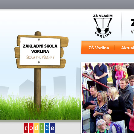
ZŠ Vorlina
Aktual