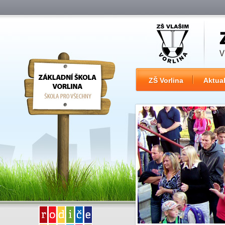
ZŠ Vorlina
Aktual