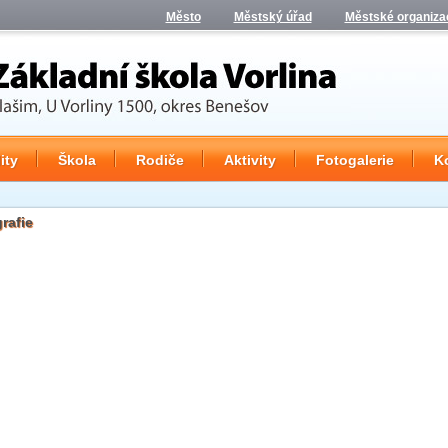
Město
Městský úřad
Městské organiza
ity
Škola
Rodiče
Aktivity
Fotogalerie
K