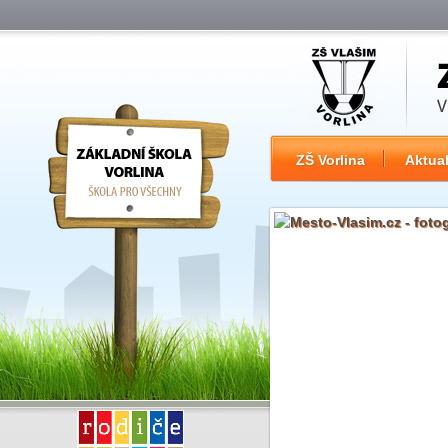
ZŠ Vorlina
Aktual