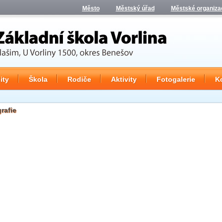
Město
Městský úřad
Městské organiza
ity
Škola
Rodiče
Aktivity
Fotogalerie
K