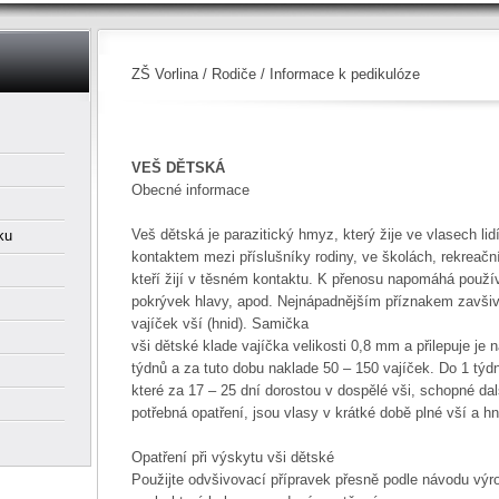
ZŠ Vorlina
/
Rodiče
/ Informace k pedikulóze
VEŠ DĚTSKÁ
Obecné informace
Veš dětská je parazitický hmyz, který žije ve vlasech lid
ku
kontaktem mezi příslušníky rodiny, ve školách, rekreačn
kteří žijí v těsném kontaktu. K přenosu napomáhá použív
pokrývek hlavy, apod. Nejnápadnějším příznakem zavšiv
vajíček vší (hnid). Samička
vši dětské klade vajíčka velikosti 0,8 mm a přilepuje je
týdnů a za tuto dobu naklade 50 – 150 vajíček. Do 1 týdn
které za 17 – 25 dní dorostou v dospělé vši, schopné d
potřebná opatření, jsou vlasy v krátké době plné vší a hn
Opatření při výskytu vši dětské
Použijte odvšivovací přípravek přesně podle návodu výro