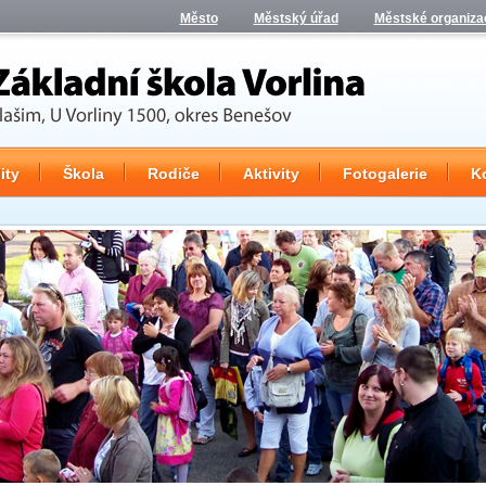
Město
Městský úřad
Městské organiza
ity
Škola
Rodiče
Aktivity
Fotogalerie
K