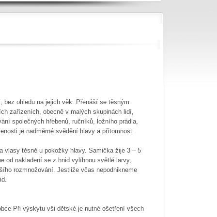
í, bez ohledu na jejich věk. Přenáší se těsným
ích zařízeních, obecně v malých skupinách lidí,
ání společných hřebenů, ručníků, ložního prádla,
enosti je nadměrné svědění hlavy a přítomnost
 na vlasy těsně u pokožky hlavy. Samička žije 3 – 5
e od nakladení se z hnid vylíhnou světlé larvy,
alšího rozmnožování. Jestliže včas nepodnikneme
id.
bce Při výskytu vši dětské je nutné ošetření všech