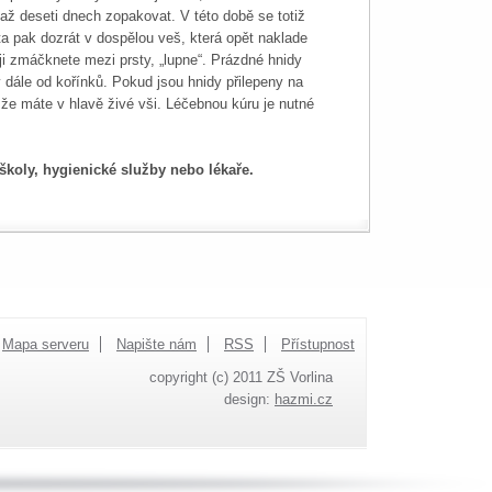
 až deseti dnech zopakovat. V této době se totiž
ta pak dozrát v dospělou veš, která opět naklade
ji zmáčknete mezi prsty, „lupne“. Prázdné hnidy
y dále od kořínků. Pokud jsou hnidy přilepeny na
že máte v hlavě živé vši. Léčebnou kúru je nutné
 školy, hygienické služby nebo lékaře.
Mapa serveru
Napište nám
RSS
Přístupnost
copyright (c) 2011 ZŠ Vorlina
design:
hazmi.cz