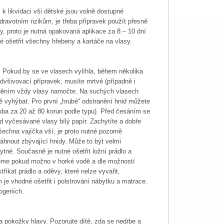
 k likvidaci vši dětské jsou volně dostupné
zdravotním rizikům, je třeba přípravek použít přesně
y, proto je nutná opakovaná aplikace za 8 – 10 dní
é ošetřit všechny hřebeny a kartáče na vlasy.
. Pokud by se ve vlasech vylíhla, během několika
 odvšivovací přípravek, musíte mrtvé (případně i
aněním vždy vlasy namočte. Na suchých vlasech
ně vyhýbat. Pro první „hrubé“ odstranění hnid můžete
uba za 20 až 80 korun podle typu). Před česáním se
od vyčesávané vlasy bílý papír. Zachytíte a dobře
šechna vajíčka vší, je proto nutné pozorně
táhnout zbývající hnidy. Může to být velmi
tné. Současně je nutné ošetřit ložní prádlo a
eme pokud možno v horké vodě a dle možností
íkat prádlo a oděvy, které nelze vyvařit,
je vhodné ošetřit i polstrování nábytku a matrace.
geriích.
a pokožky hlavy. Pozorujte dítě, zda se nedrbe a