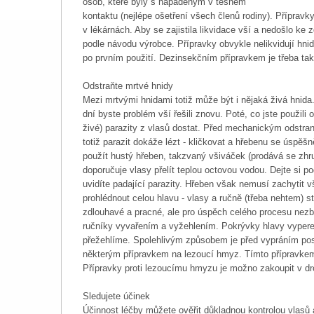
osob, které byly s napadeným v těsném
kontaktu (nejlépe ošetření všech členů rodiny). Přípravky
v lékárnách. Aby se zajistila likvidace vší a nedošlo ke 
podle návodu výrobce. Přípravky obvykle nelikvidují hnid
po prvním použití. Dezinsekčním přípravkem je třeba tak
Odstraňte mrtvé hnidy
Mezi mrtvými hnidami totiž může být i nějaká živá hnida
dní byste problém vší řešili znovu. Poté, co jste použili
živé) parazity z vlasů dostat. Před mechanickým odstr
totiž parazit dokáže lézt - kličkovat a hřebenu se úspěš
použít hustý hřeben, takzvaný všiváček (prodává se zhr
doporučuje vlasy přelít teplou octovou vodou. Dejte si p
uvidíte padající parazity. Hřeben však nemusí zachytit v
prohlédnout celou hlavu - vlasy a ručně (třeba nehtem) s
zdlouhavé a pracné, ale pro úspěch celého procesu nezby
ručníky vyvařením a vyžehlením. Pokrývky hlavy vyper
přežehlíme. Spolehlivým způsobem je před vypráním postř
některým přípravkem na lezoucí hmyz. Tímto přípravkem 
Přípravky proti lezoucímu hmyzu je možno zakoupit v dro
Sledujete účinek
Účinnost léčby můžete ověřit důkladnou kontrolou vlasů 