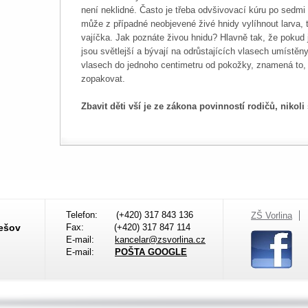
není neklidné. Často je třeba odvšivovací kúru po sedmi
může z případné neobjevené živé hnidy vylíhnout larva, 
vajíčka. Jak poznáte živou hnidu? Hlavně tak, že pokud 
jsou světlejší a bývají na odrůstajících vlasech umístěn
vlasech do jednoho centimetru od pokožky, znamená to, 
zopakovat.
Zbavit děti vší je ze zákona povinností rodičů, nikoli
Telefon:
(+420) 317 843 136
ZŠ Vorlina
nešov
Fax:
(+420) 317 847 114
E-mail:
kancelar@zsvorlina.cz
E-mail:
POŠTA GOOGLE