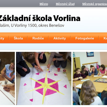
Město
Městský úřad
Městské organiza
ity
Škola
Rodiče
Aktivity
Fotogalerie
K