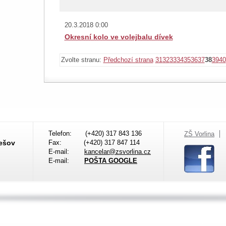
20.3.2018 0:00
Okresní kolo ve volejbalu dívek
Zvolte stranu:
Předchozí strana
31
32
33
34
35
36
37
38
39
40
Telefon:
(+420) 317 843 136
ZŠ Vorlina
nešov
Fax:
(+420) 317 847 114
E-mail:
kancelar@zsvorlina.cz
E-mail:
POŠTA GOOGLE