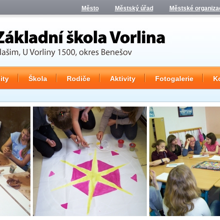
Město
Městský úřad
Městské organiza
ity
Škola
Rodiče
Aktivity
Fotogalerie
K