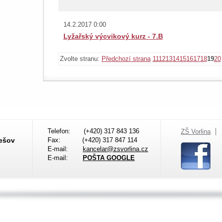
14.2.2017 0:00
Lyžařský výcvikový kurz - 7.B
Zvolte stranu:
Předchozí strana
11
12
13
14
15
16
17
18
19
20
Telefon:
(+420) 317 843 136
ZŠ Vorlina
nešov
Fax:
(+420) 317 847 114
E-mail:
kancelar@zsvorlina.cz
E-mail:
POŠTA GOOGLE