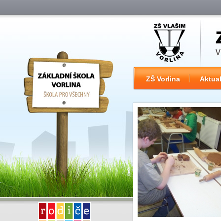
ZŠ Vorlina
Aktual