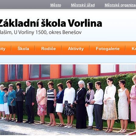
Město
Městský úřad
Městské organiza
ity
Škola
Rodiče
Aktivity
Fotogalerie
K